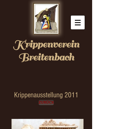
Krippenverein
Breitenbach
Krippenausstellung 2011
ZURÜCK