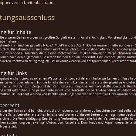
ippenverein-breitenbach.com
tungsausschluss
ng für Inhalte
lte unserer Seiten wurden mit größter Sorgfalt erstellt. Für die Richtigkeit, Vollständigkeit u
 übernehmen.
steanbieter sind wir gemäß § 6 Abs.1 MDStV und § 8 Abs.1 TDG für eigene Inhalte auf diesen
rtlich. Diensteanbieter sind jedoch nicht verpflichtet, die von ihnen übermittelten oder g
h Umständen zu forschen, die auf eine rechtswidrige Tätigkeit hinweisen. Verpflichtungen z
ionen nach den allgemeinen Gesetzen bleiben hiervon unberührt. Eine diesbezügliche Haftun
onkreten Rechtsverletzung möglich. Bei bekannt werden von entsprechenden Rechtsverletzun
ng für Links
gebot enthält Links zu externen Webseiten Dritter, auf deren Inhalte wir keinen Einfluss ha
ne Gewähr übernehmen. Für die Inhalte der verlinkten Seiten ist stets der jeweilige Anbieter
en Seiten wurden zum Zeitpunkt der Verlinkung auf mögliche Rechtsverstöße überprüft. Recht
ng nicht erkennbar. Eine permanente inhaltliche Kontrolle der verlinkten Seiten ist jedoch 
umutbar. Bei bekannt werden von Rechtsverletzungen werden wir derartige Links umgehend e
berrecht
eiber der Seiten sind bemüht, stets die Urheberrechte anderer zu beachten bzw. auf selbst er
h die Seitenbetreiber erstellten Inhalte und Werke auf diesen Seiten unterliegen dem deutsch
ichnet. Die Vervielfältigung, Bearbeitung, Verbreitung und jede Art der Verwertung außerha
ichen Zustimmung des jeweiligen Autors bzw. Erstellers. Downloads und Kopien dieser Seite si
h gestattet.
nschutz