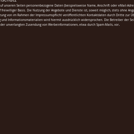
auf unseren Seiten personenbezogene Daten (beispielsweise Name, Anschrift oder eMail-Adres
f freiwilliger Basis. Die Nutzung der Angebote und Dienste ist, soweit möglich, stets ohne 
zung von im Rahmen der Impressumspflicht veröffentlichten Kontaktdaten durch Dritte zur Üb
und Informationsmaterialien wird hiermit ausdrücklich widersprochen. Die Betreiber der Seit
.
e der unverlangten Zusendung von Werbeinformationen, etwa durch Spam-Mails, vor