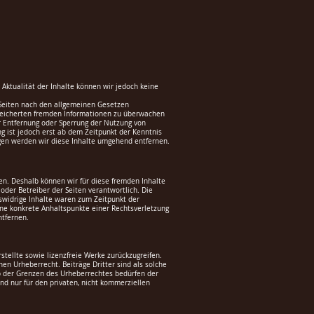
nd Aktualität der Inhalte können wir jedoch keine
 Seiten nach den allgemeinen Gesetzen
espeicherten fremden Informationen zu überwachen
ur Entfernung oder Sperrung der Nutzung von
g ist jedoch erst ab dem Zeitpunkt der Kenntnis
gen werden wir diese Inhalte umgehend entfernen.
ben. Deshalb können wir für diese fremden Inhalte
 oder Betreiber der Seiten verantwortlich. Die
swidrige Inhalte waren zum Zeitpunkt der
ohne konkrete Anhaltspunkte einer Rechtsverletzung
ntfernen.
stellte sowie lizenzfreie Werke zurückzugreifen.
en Urheberrecht. Beiträge Dritter sind als solche
lb der Grenzen des Urheberrechtes bedürfen der
nd nur für den privaten, nicht kommerziellen