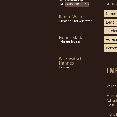
6252 Breitenbach
Tel.:
0680 310 85 19
ZVR.-Nr
Rampl Walter
Obmann-Stellvertreter
Huber Maria
Schriftführerin
Wukowitsch
Hannes
Kassier
IM
Veran
Maria
Achenf
6250 K
maria