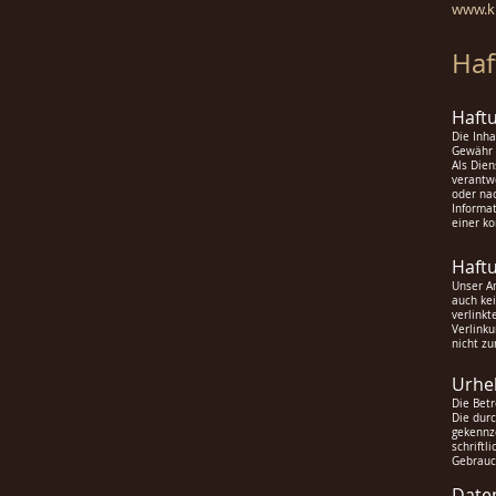
www.kr
Haf
Haftu
Die Inha
Gewähr
Als Dien
verantwo
oder nac
Informat
einer k
Haftu
Unser An
auch kei
verlinkt
Verlinku
nicht z
Urhe
Die Betr
Die durc
gekennze
schriftl
Gebrauc
Date