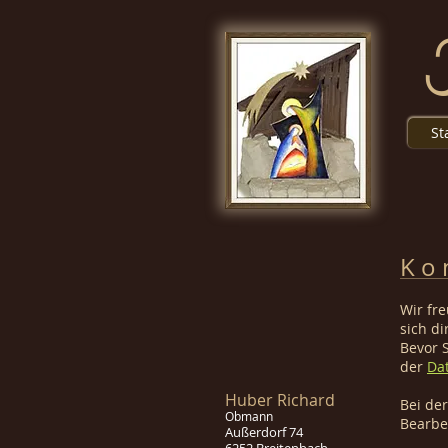
St
K o n
Wir fr
sich d
Bevor 
der
Da
Huber Richard
Bei de
Obmann
Bearbe
Außerdorf 74